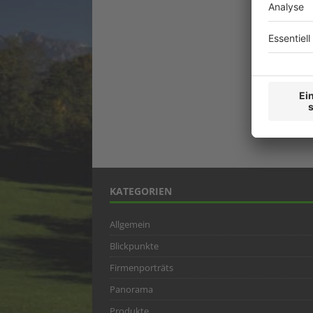
KATEGORIEN
Allgemein
Blickpunkte
Firmenporträts
Panorama
Produkte