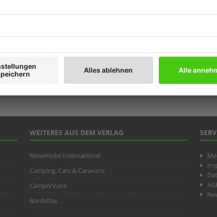
Prod
Ratg
Weitb
ARC
WEITERES AUS DEM VERLAG
SERV
Reisemobil International
Me
Im
Camping, Cars & Caravans
Da
AG
CamperVans
New
Bordatlas