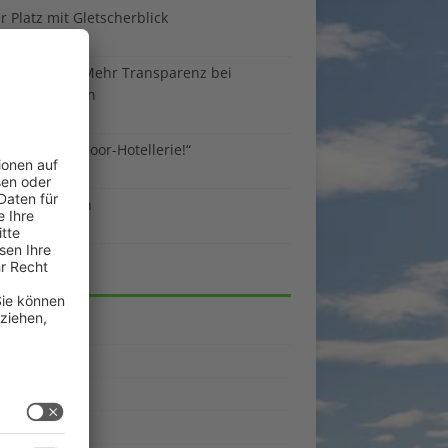
 Platz mit Gletscherblick
ust 2026
 EU-Regeln: Mehr Transparenz bei
enunterkünften
ust 2026
sind die Outdoor-Hotellerie!“
ust 2026
 gegen Benzin
i 2026
EGORIEN
emein
kpunkte
enporträts
rama