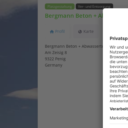
Platzgestaltung
Ver- und Entsorgung
Bergmann Beton + Abwasser
Profil
Karte
Bergmann Beton + Abwassertechnik GmbH
Am Zeisig 8
9322 Penig
Germany