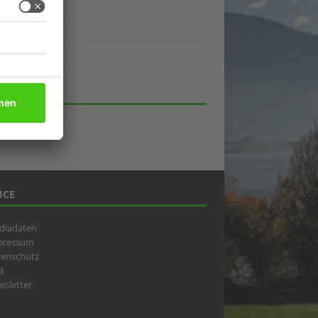
ukte
eber
lick
HIV
ICE
diadaten
pressum
tenschutz
B
sletter