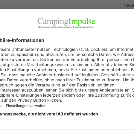
Neuer
3. Aug
technik GmbH
Neue
Feri
2. Aug
„Wir 
1. Aug
Akku
29. Jul
KAT
Allg
Blic
Firm
Pano