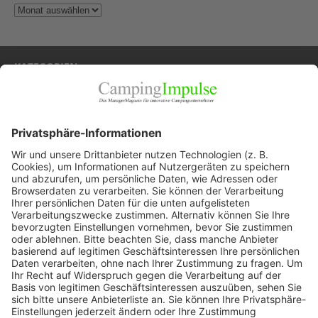
KATEGORIEN
Allgemein
Blickpunkte
Firmenporträts
Panorama
Produkte
Ratgeber
Weitblick
WEITERES AUS DEM VERLAG