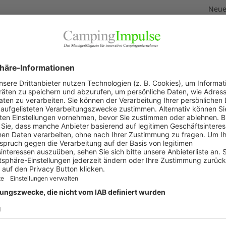
Neuer
3. Aug
Neue
Feri
2. Aug
„Wir 
1. Aug
Akku
29. Jul
KAT
Allg
Blic
Firm
Pano