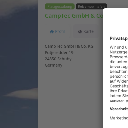
Platzgestaltung
Reisemobilhafen
CampTec GmbH & Co. KG
Profil
Karte
CampTec GmbH & Co. KG
Putjeredder 19
24850 Schuby
Germany