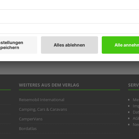
Prod
Ratg
Weitb
ARC
WEITERES AUS DEM VERLAG
SERV
Reisemobil International
Me
Im
Camping, Cars & Caravans
Da
AG
CamperVans
New
Bordatlas