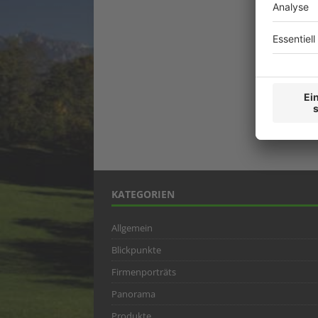
KATEGORIEN
Allgemein
Blickpunkte
Firmenporträts
Panorama
Produkte