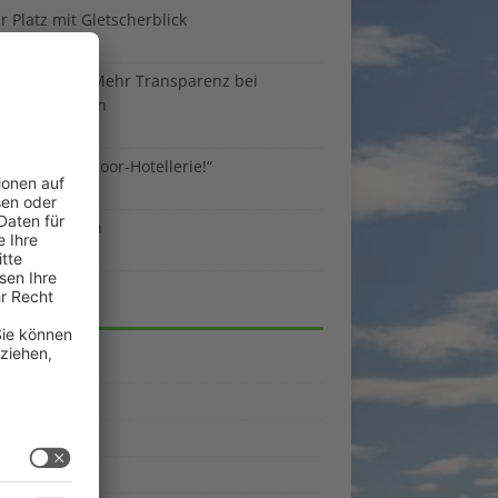
 Platz mit Gletscherblick
ust 2026
 EU-Regeln: Mehr Transparenz bei
enunterkünften
ust 2026
sind die Outdoor-Hotellerie!“
ust 2026
 gegen Benzin
i 2026
EGORIEN
emein
kpunkte
enporträts
rama