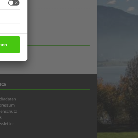
ukte
eber
lick
HIV
ICE
diadaten
pressum
tenschutz
B
sletter