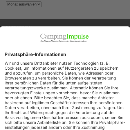
KATEGORIEN
Allgemein
Blickpunkte
Firmenporträts
Panorama
Produkte
Ratgeber
Weitblick
WEITERES AUS DEM VERLAG