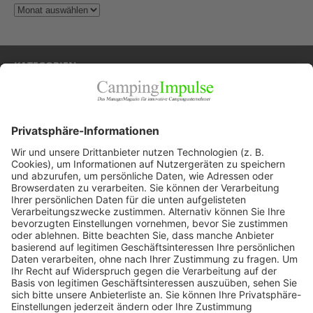
KATEGORIEN
Allgemein
Blickpunkte
Firmenporträts
Panorama
Produkte
Ratgeber
Weitblick
WEITERES AUS DEM VERLAG