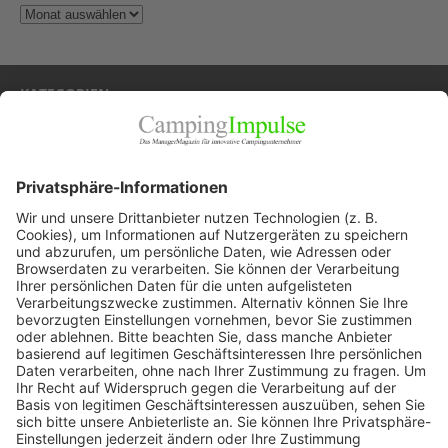
KATEGORIEN
Allgemein
Blickpunkte
Firmenporträts
Panorama
Produkte
Ratgeber
Weitblick
WEITERES AUS DEM VERLAG