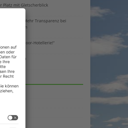
 Platz mit Gletscherblick
ust 2026
 EU-Regeln: Mehr Transparenz bei
enunterkünften
ust 2026
sind die Outdoor-Hotellerie!“
ust 2026
 gegen Benzin
i 2026
EGORIEN
emein
kpunkte
enporträts
rama