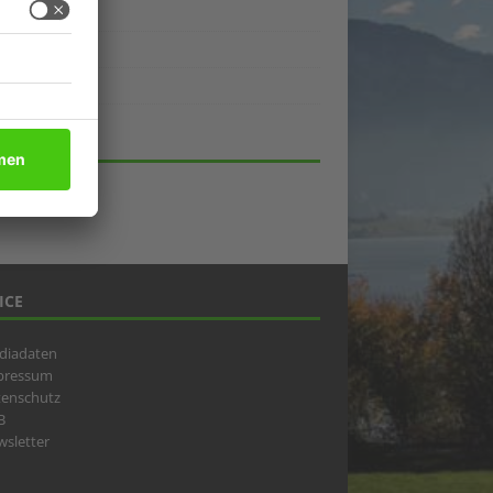
ukte
eber
lick
HIV
ICE
diadaten
pressum
tenschutz
B
sletter