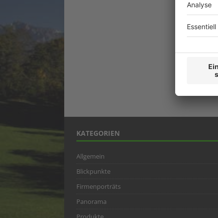
KATEGORIEN
Allgemein
Blickpunkte
Firmenporträts
Panorama
Produkte