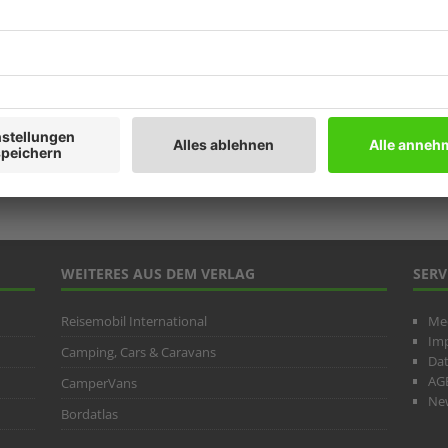
Prod
Ratg
Weitb
ARC
WEITERES AUS DEM VERLAG
SERV
Reisemobil International
Me
Im
Camping, Cars & Caravans
Da
AG
CamperVans
New
Bordatlas