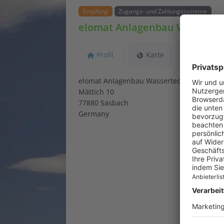
Empfang
Zugangs- und Zahlungssysteme
elomat Anlagenbau Wassert
Profil
Karte
elomat Anlagenbau Wassertechnik GmbH
Mättich 10
77880 Sasbach
Germany