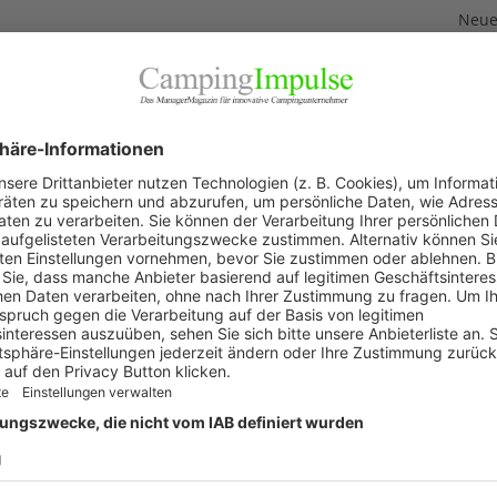
Neuer
3. Aug
echnik GmbH
Neue
Feri
2. Aug
„Wir 
1. Aug
Akku
29. Jul
KAT
Allg
Blic
Firm
Pano