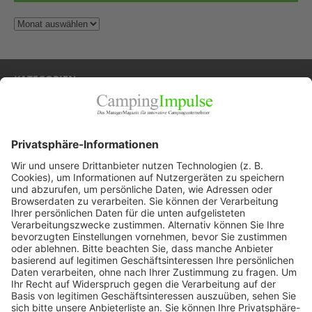
KATEGORIEN
Allgemein
Blickpunkte
Firmenporträts
Panorama
Produkte
Ratgeber
Weitblick
WEITERES AUS DEM VERLAG