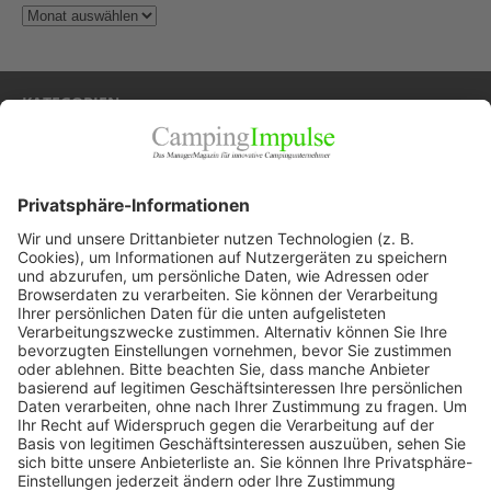
KATEGORIEN
Allgemein
Blickpunkte
Firmenporträts
Panorama
Produkte
Ratgeber
Weitblick
WEITERES AUS DEM VERLAG