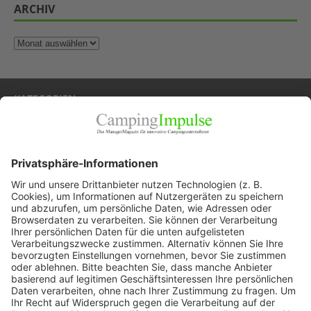
ARCHIV
KATEGORIEN
Allgemein
Blickpunkte
Firmenporträts
Panorama
Produkte
Ratgeber
Weitblick