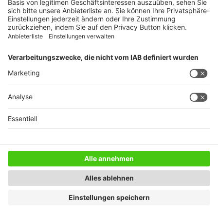
WEITERES AUS DEM VERLAG
Reisemobil International
Camping, Cars & Caravans
CamperVans
Bordatlas
SERVICE
Mediadaten
Impressum
Datenschutz
AGB
Newsletter
Copyright © 2021 DoldeMedien Verlag GmbH