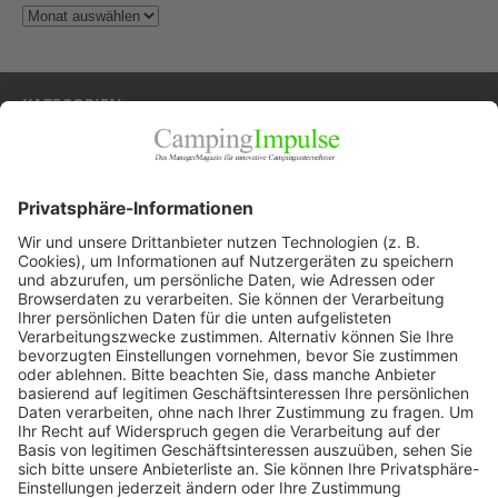
KATEGORIEN
Allgemein
Blickpunkte
Firmenporträts
Panorama
Produkte
Ratgeber
Weitblick
WEITERES AUS DEM VERLAG