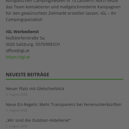
europäischen Campingmedien in 15 Ländern! Noch heute
das Team kontaktieren und maßgeschneiderte Kampagnen
für den gewünschten Zielmarkt erstellen lassen. IGL – Ihr
Campingspezialist!
IGL Werbedienst
Nußdorferstraße 5a,
5020 Salzburg, ÖSTERREICH
office@igl.at
https://igl.at
NEUESTE BEITRÄGE
Neuer Platz mit Gletscherblick
3. August 2026
Neue EU-Regeln: Mehr Transparenz bei Ferienunterkünften
2. August 2026
„Wir sind die Outdoor-Hotellerie!“
1. August 2026