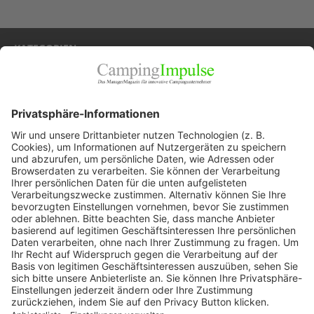
KATEGORIEN
Allgemein
Blickpunkte
Firmenporträts
Panorama
Produkte
Ratgeber
Weitblick
WEITERES AUS DEM VERLAG