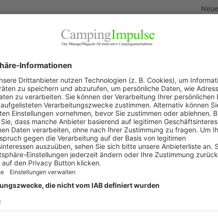
Neuer
3. Aug
smus Akademie Baden-Württemberg
Neue
Feri
2. Aug
„Wir 
e Baden-Württemberg
1. Aug
Akku
29. Jul
KAT
Allg
Blic
Firm
Pano