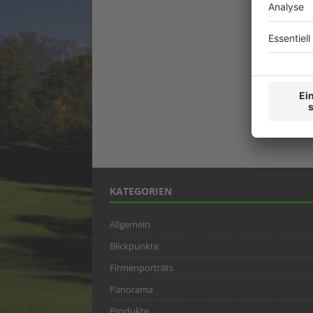
KATEGORIEN
Allgemein
Blickpunkte
Firmenporträts
Panorama
Produkte