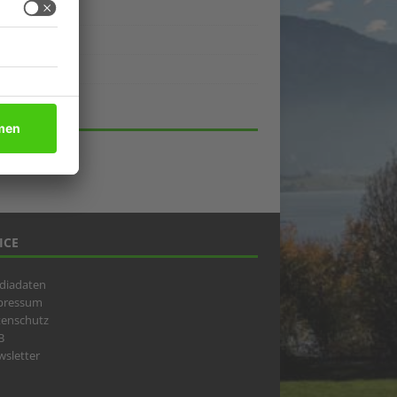
ukte
eber
lick
HIV
ICE
diadaten
pressum
tenschutz
B
sletter