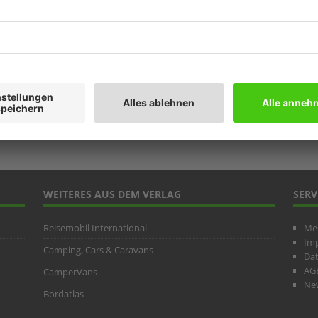
Prod
Ratg
Weitb
ARC
WEITERES AUS DEM VERLAG
SERV
Reisemobil International
Me
Im
Camping, Cars & Caravans
Da
AG
CamperVans
New
Bordatlas