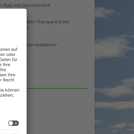
 Platz mit Gletscherblick
ust 2026
 EU-Regeln: Mehr Transparenz bei
enunterkünften
ust 2026
sind die Outdoor-Hotellerie!“
ust 2026
 gegen Benzin
i 2026
EGORIEN
emein
kpunkte
enporträts
rama