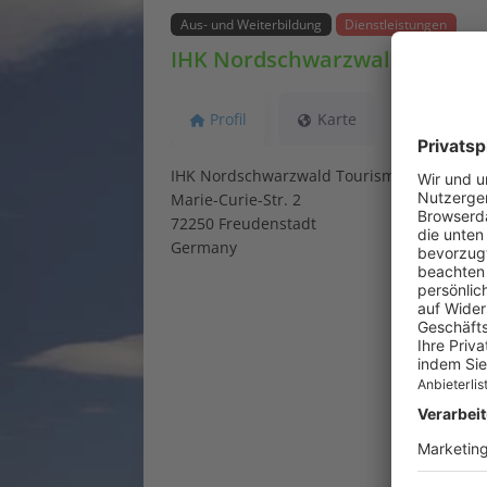
Aus- und Weiterbildung
Dienstleistungen
IHK Nordschwarzwald Touri
Profil
Karte
IHK Nordschwarzwald Tourismus Akademi
Marie-Curie-Str. 2
72250 Freudenstadt
Germany