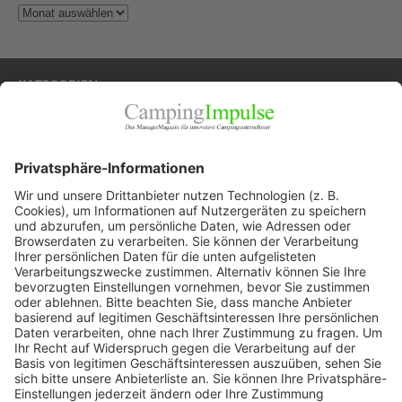
KATEGORIEN
Allgemein
Blickpunkte
Firmenporträts
Panorama
Produkte
Ratgeber
Weitblick
WEITERES AUS DEM VERLAG