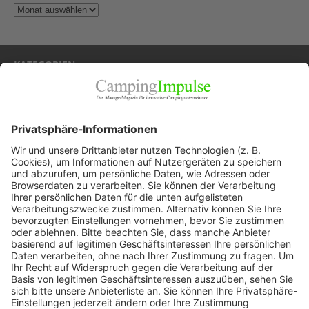
KATEGORIEN
Allgemein
Blickpunkte
Firmenporträts
Panorama
Produkte
Ratgeber
Weitblick
WEITERES AUS DEM VERLAG