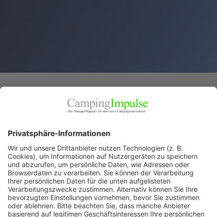
STARTSEITE
ORTE
Lay Gewürze oHG