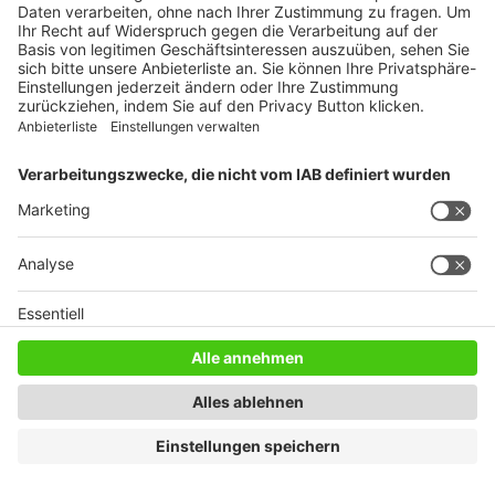
Gastronomie
Versorgung
Lay Gewürze oHG
Profil
Karte
Lay Gewürze oHG
Im Oberen Weidig 2
98631 Grabfeld, OT Queienfeld
Germany
NEUESTE BEITRÄGE
Neuer Platz mit Gletscherblick
3. August 2026
Neue EU-Regeln: Mehr Transparenz bei Ferienunterkünften
2. August 2026
„Wir sind die Outdoor-Hotellerie!“