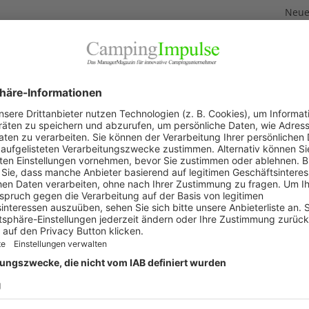
Neuer
3. Aug
Neue
Feri
2. Aug
„Wir 
1. Aug
Akku
29. Jul
KAT
Allg
Blic
Firm
Pano