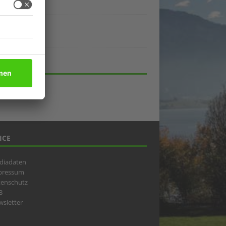
ukte
eber
lick
HIV
ICE
diadaten
pressum
tenschutz
B
sletter