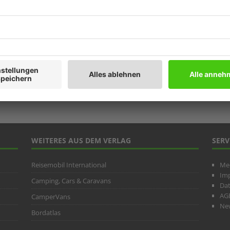
Prod
Ratg
Weitb
ARC
WEITERES AUS DEM VERLAG
SERV
Reisemobil International
Me
Im
Camping, Cars & Caravans
Da
AG
CamperVans
New
Bordatlas