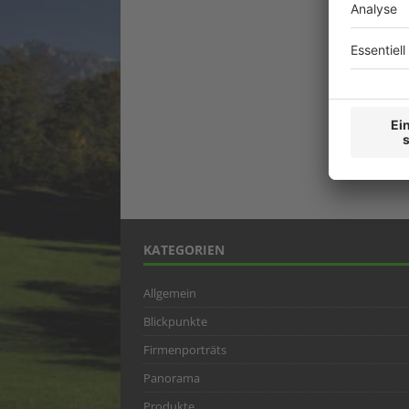
KATEGORIEN
Allgemein
Blickpunkte
Firmenporträts
Panorama
Produkte