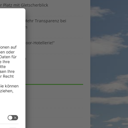
 Platz mit Gletscherblick
ust 2026
 EU-Regeln: Mehr Transparenz bei
enunterkünften
ust 2026
sind die Outdoor-Hotellerie!“
ust 2026
 gegen Benzin
i 2026
EGORIEN
emein
kpunkte
enporträts
rama