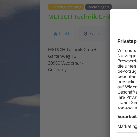
Freizeitgestaltung
Poolanlagen
METSCH Technik GmbH
Profil
Karte
METSCH Technik GmbH
Gartenweg 13
30900 Wedemark
Germany