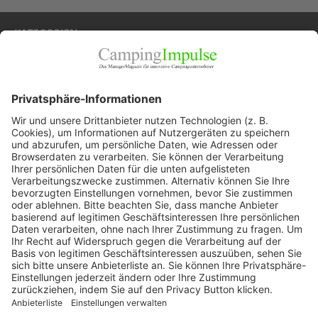
KATEGORIEN
Allgemein
Blickpunkte
Firmenporträts
Panorama
Produkte
Ratgeber
Weitblick
WEITERES AUS DEM VERLAG
Reisemobil International