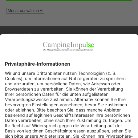
KATEGORIEN
Allgemein
Blickpunkte
Firmenporträts
Panorama
Produkte
Ratgeber
Weitblick
WEITERES AUS DEM VERLAG