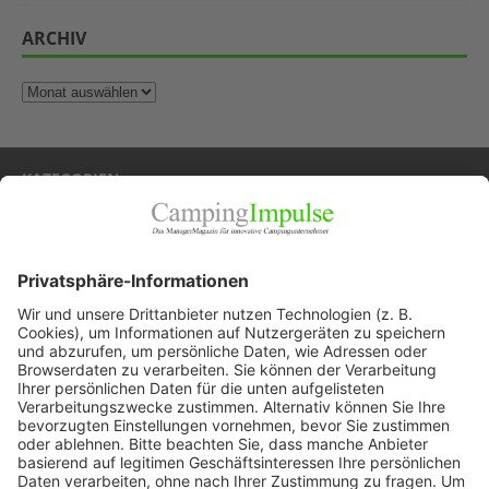
ARCHIV
KATEGORIEN
Allgemein
Blickpunkte
Firmenporträts
Panorama
Produkte
Ratgeber
Weitblick