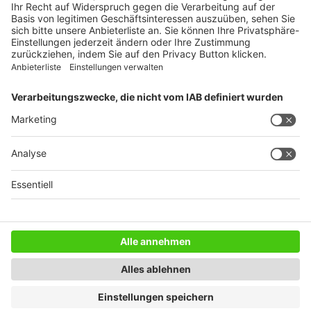
WEITERES AUS DEM VERLAG
Reisemobil International
Camping, Cars & Caravans
CamperVans
Bordatlas
SERVICE
Mediadaten
Impressum
Datenschutz
AGB
Newsletter