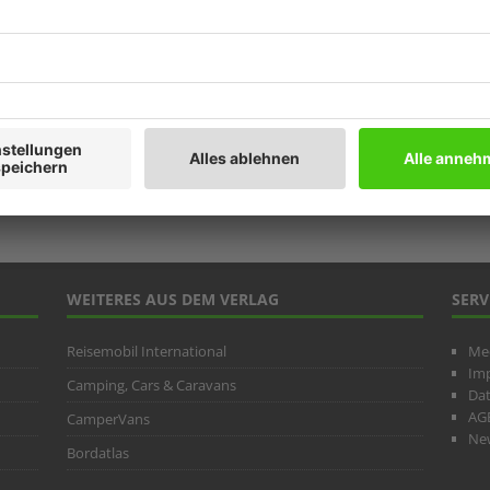
Prod
Ratg
Weitb
ARC
WEITERES AUS DEM VERLAG
SERV
Reisemobil International
Me
Im
Camping, Cars & Caravans
Da
AG
CamperVans
New
Bordatlas