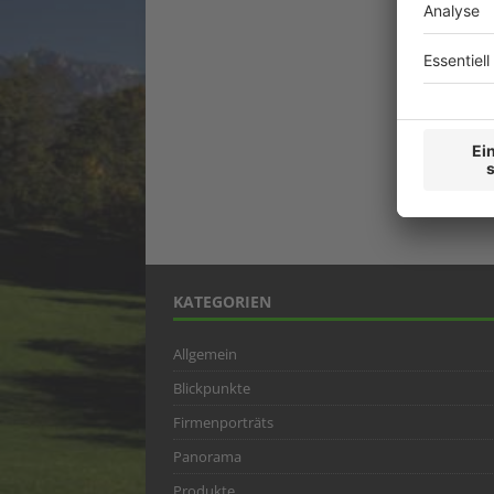
KATEGORIEN
Allgemein
Blickpunkte
Firmenporträts
Panorama
Produkte