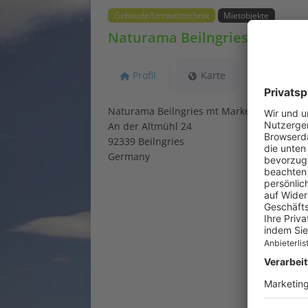
Gebäude/Umwelttechnik
Mietobjekte
Naturama Beilngries mt Mar
Profil
Karte
Naturama Beilngries mt Marketing GmbH
An der Altmühl 24
92339 Beilngries
Germany