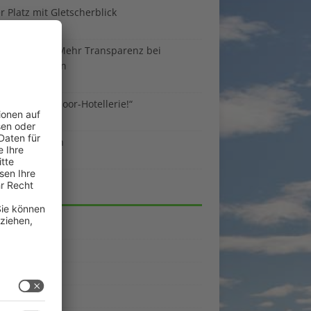
 Platz mit Gletscherblick
ust 2026
 EU-Regeln: Mehr Transparenz bei
enunterkünften
ust 2026
sind die Outdoor-Hotellerie!“
ust 2026
 gegen Benzin
i 2026
EGORIEN
emein
kpunkte
enporträts
rama