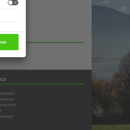
ukte
eber
lick
HIV
ICE
diadaten
pressum
tenschutz
B
sletter