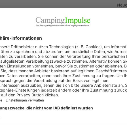
Neuer
3. Aug
keting GmbH
Neue
Feri
2. Aug
„Wir 
1. Aug
Akku
29. Jul
KAT
Allg
Blic
Firm
Pano