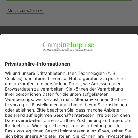
KATEGORIEN
Allgemein
Blickpunkte
Firmenporträts
Panorama
Produkte
Ratgeber
Weitblick
WEITERES AUS DEM VERLAG