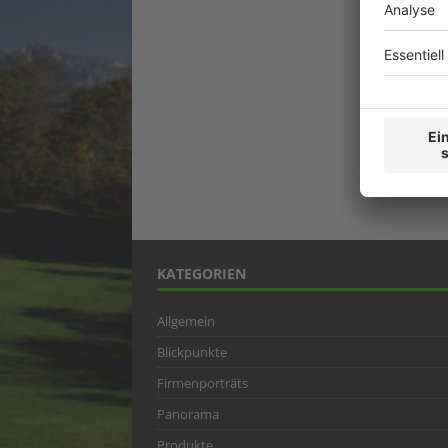
KATEGORIEN
Allgemein
Blickpunkte
Firmenporträts
Panorama
Produkte