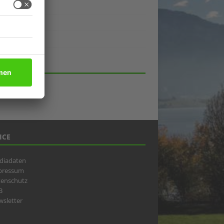
ukte
eber
lick
HIV
ICE
diadaten
pressum
tenschutz
B
sletter