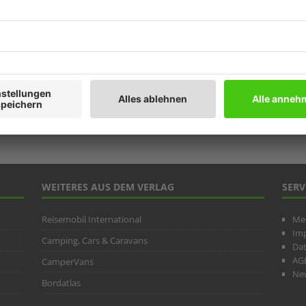
Prod
Ratg
Weitb
ARC
WEITERES AUS DEM VERLAG
SERV
Reisemobil International
Me
Im
Camping, Cars & Caravans
Da
AG
CamperVans
New
Bordatlas