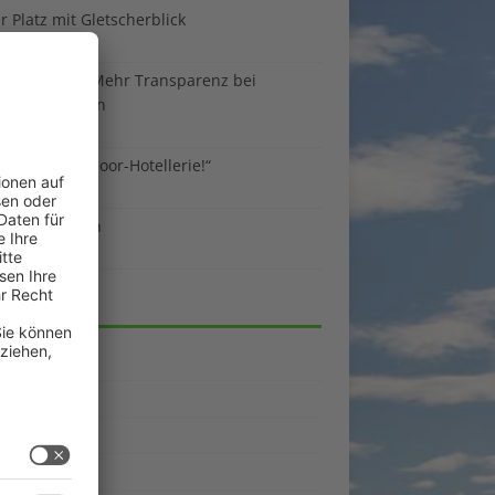
 Platz mit Gletscherblick
ust 2026
 EU-Regeln: Mehr Transparenz bei
enunterkünften
ust 2026
sind die Outdoor-Hotellerie!“
ust 2026
 gegen Benzin
i 2026
EGORIEN
emein
kpunkte
enporträts
rama