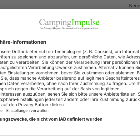
Neuer
3. Aug
Neue
Feri
2. Aug
„Wir 
1. Aug
Akku
29. Jul
KAT
Allg
Blic
Firm
Pano