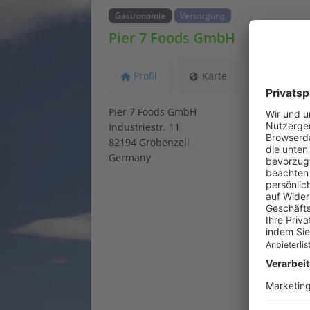
Gastronomie
Versorgung
Pier 7 Foods GmbH
Profil
Karte
Pier 7 Foods GmbH
Industriestr. 11
82194 Gröbenzell
Germany