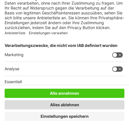
Gastronomie
Versorgung
SANDER Gourmet GmbH
Profil
Karte
SANDER Gourmet GmbH
Industriepark 12
56291 Wiebelsheim
Germany
NEUESTE BEITRÄGE
Neuer Platz mit Gletscherblick
3. August 2026
Neue EU-Regeln: Mehr Transparenz bei Ferienunterkünften
2. August 2026
„Wir sind die Outdoor-Hotellerie!“