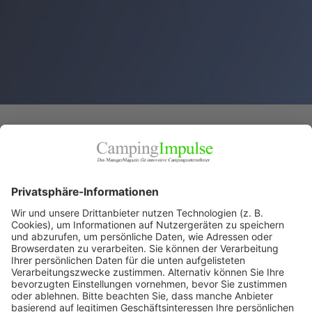
STARTSEITE
ORTE
SANDER Gourmet GmbH