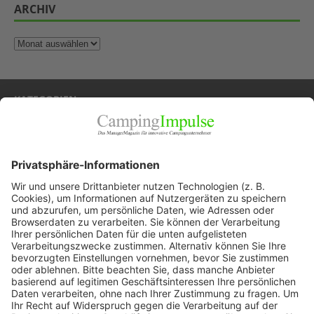
ARCHIV
KATEGORIEN
Allgemein
Blickpunkte
Firmenporträts
Panorama
Produkte
Ratgeber
Weitblick