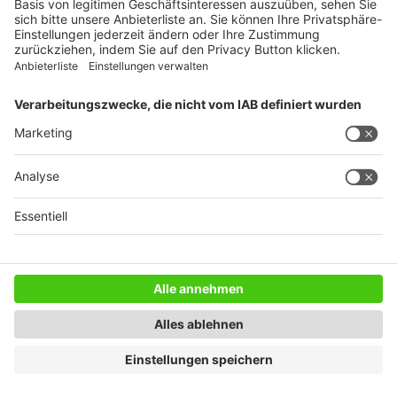
WEITERES AUS DEM VERLAG
Reisemobil International
Camping, Cars & Caravans
CamperVans
Bordatlas
SERVICE
Mediadaten
Impressum
Datenschutz
AGB
Newsletter
Copyright © 2021 DoldeMedien Verlag GmbH