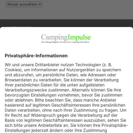
KATEGORIEN
Allgemein
Blickpunkte
Firmenporträts
Panorama
Produkte
Ratgeber
Weitblick
WEITERES AUS DEM VERLAG