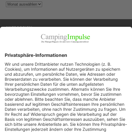
KATEGORIEN
Allgemein
Blickpunkte
Firmenporträts
Panorama
Produkte
Ratgeber
Weitblick
WEITERES AUS DEM VERLAG