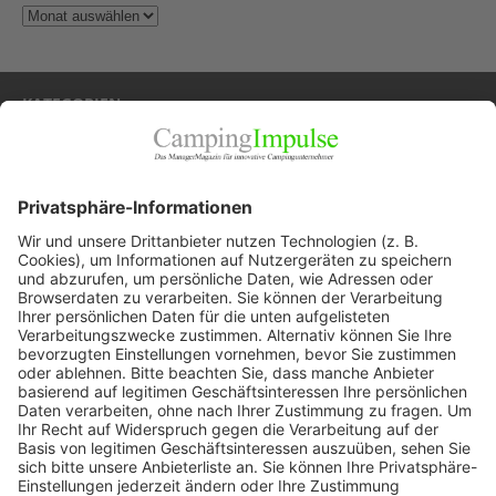
KATEGORIEN
Allgemein
Blickpunkte
Firmenporträts
Panorama
Produkte
Ratgeber
Weitblick
WEITERES AUS DEM VERLAG