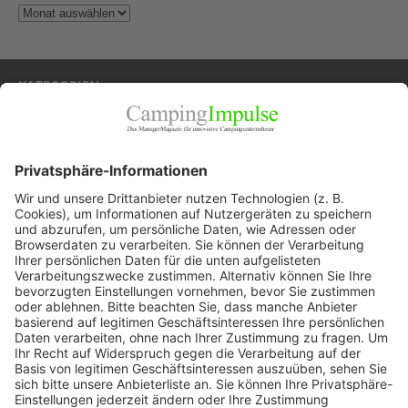
KATEGORIEN
Allgemein
Blickpunkte
Firmenporträts
Panorama
Produkte
Ratgeber
Weitblick
WEITERES AUS DEM VERLAG