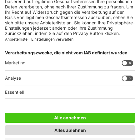
WEITERES AUS DEM VERLAG
Reisemobil International
Camping, Cars & Caravans
CamperVans
Bordatlas
SERVICE
Mediadaten
Impressum
Datenschutz
AGB
Newsletter