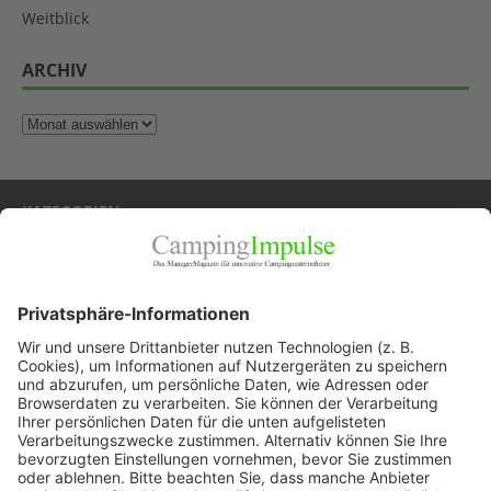
Weitblick
ARCHIV
KATEGORIEN
Allgemein
Blickpunkte
Firmenporträts
Panorama
Produkte
Ratgeber
Weitblick