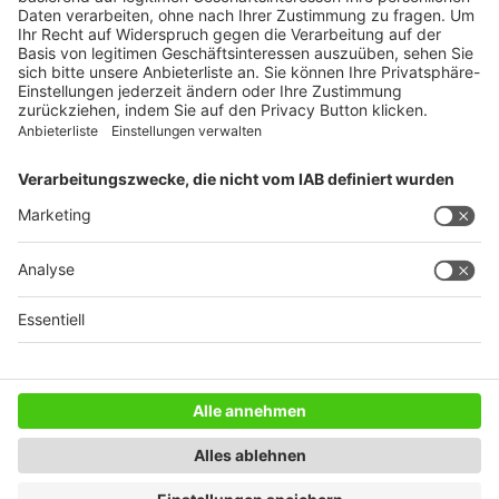
WEITERES AUS DEM VERLAG
Reisemobil International
Camping, Cars & Caravans
CamperVans
Bordatlas
SERVICE
Mediadaten
Impressum
Datenschutz
AGB
Newsletter