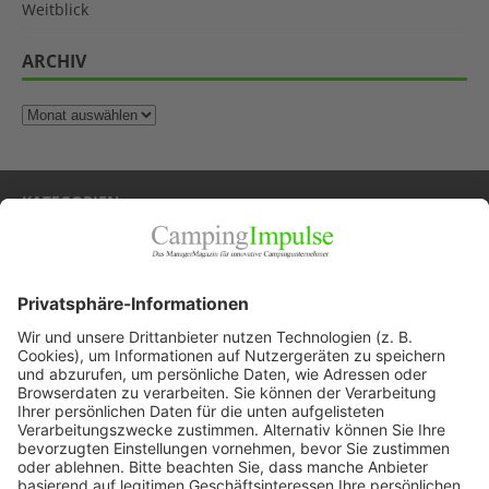
Weitblick
ARCHIV
KATEGORIEN
Allgemein
Blickpunkte
Firmenporträts
Panorama
Produkte
Ratgeber
Weitblick